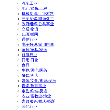
汽车工业
地产/建筑/工程
机械制造/工业材料
开采冶炼/能源化工
政府组织/公共事业
交通/物流
IT/互联网
通信行业
电子数码/家用电器
家居/家具/家纺
鞋服行业
日用/日化
食品
生物/医疗/医药
餐饮/酒店
媒体/文化/旅游/娱乐
咨询/教育事业
零售/终端/卖场
农业/畜牧业/渔业
家政服务/婚庆/摄影
其他行业