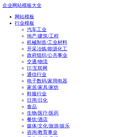
企业网站模板大全
网站模板
行业模板
汽车工业
地产/建筑/工程
机械制造/工业材料
开采冶炼/能源化工
政府组织/公共事业
交通/物流
IT/互联网
通信行业
电子数码/家用电器
家居/家具/家纺
鞋服行业
日用/日化
食品
生物/医疗/医药
餐饮/酒店
媒体/文化/旅游/娱乐
咨询/教育事业