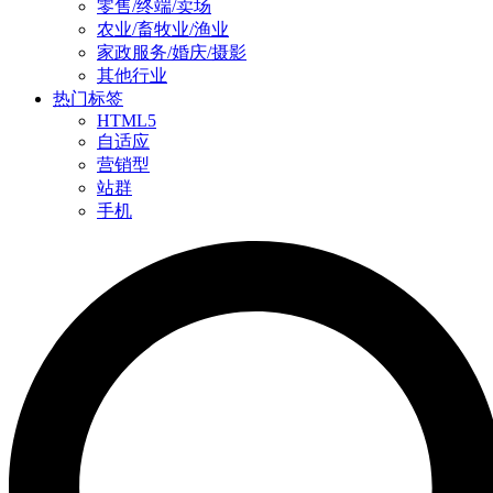
零售/终端/卖场
农业/畜牧业/渔业
家政服务/婚庆/摄影
其他行业
热门标签
HTML5
自适应
营销型
站群
手机