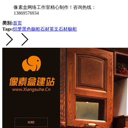
像素盒网络工作室精心制作！咨询热线：
13869576934
类别:
首页
Tags:
织梦
黑色
橱柜
石材
英文
石材橱柜