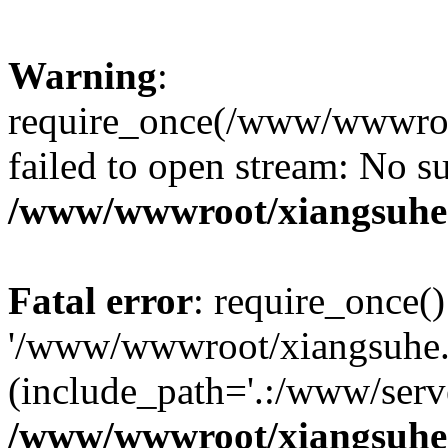
Warning
:
require_once(/www/wwwroo
failed to open stream: No su
/www/wwwroot/xiangsuhe.
Fatal error
: require_once()
'/www/wwwroot/xiangsuhe.
(include_path='.:/www/serve
/www/wwwroot/xiangsuhe.