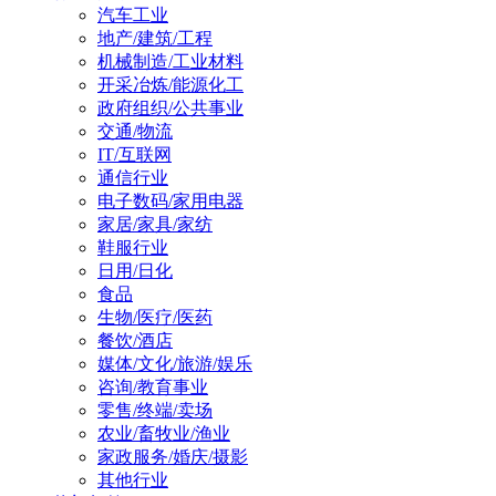
汽车工业
地产/建筑/工程
机械制造/工业材料
开采冶炼/能源化工
政府组织/公共事业
交通/物流
IT/互联网
通信行业
电子数码/家用电器
家居/家具/家纺
鞋服行业
日用/日化
食品
生物/医疗/医药
餐饮/酒店
媒体/文化/旅游/娱乐
咨询/教育事业
零售/终端/卖场
农业/畜牧业/渔业
家政服务/婚庆/摄影
其他行业