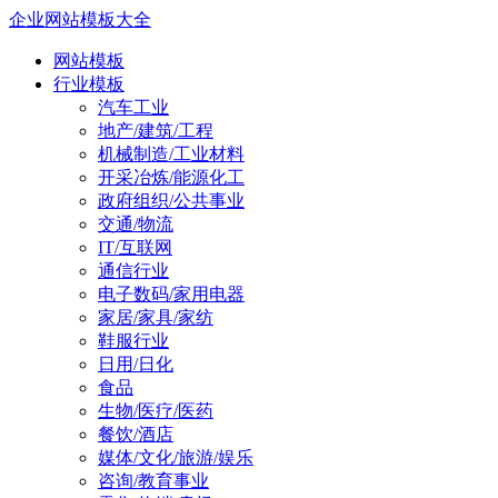
企业网站模板大全
网站模板
行业模板
汽车工业
地产/建筑/工程
机械制造/工业材料
开采冶炼/能源化工
政府组织/公共事业
交通/物流
IT/互联网
通信行业
电子数码/家用电器
家居/家具/家纺
鞋服行业
日用/日化
食品
生物/医疗/医药
餐饮/酒店
媒体/文化/旅游/娱乐
咨询/教育事业