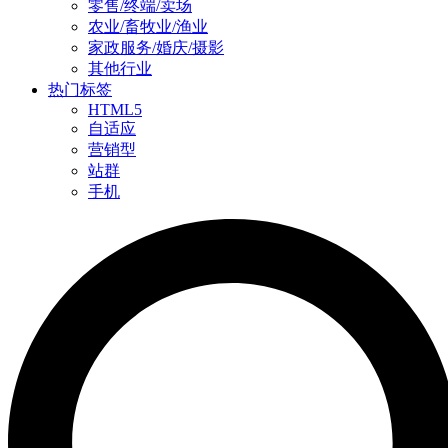
零售/终端/卖场
农业/畜牧业/渔业
家政服务/婚庆/摄影
其他行业
热门标签
HTML5
自适应
营销型
站群
手机