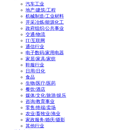
汽车工业
地产/建筑/工程
机械制造/工业材料
开采冶炼/能源化工
政府组织/公共事业
交通/物流
IT/互联网
通信行业
电子数码/家用电器
家居/家具/家纺
鞋服行业
日用/日化
食品
生物/医疗/医药
餐饮/酒店
媒体/文化/旅游/娱乐
咨询/教育事业
零售/终端/卖场
农业/畜牧业/渔业
家政服务/婚庆/摄影
其他行业