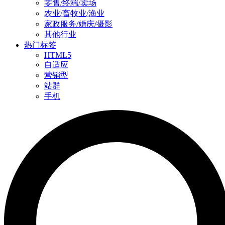
零售/终端/卖场
农业/畜牧业/渔业
家政服务/婚庆/摄影
其他行业
热门标签
HTML5
自适应
营销型
站群
手机