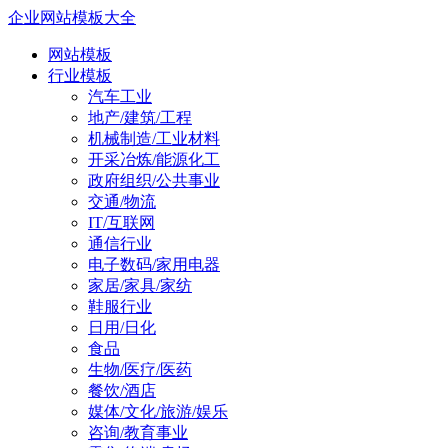
企业网站模板大全
网站模板
行业模板
汽车工业
地产/建筑/工程
机械制造/工业材料
开采冶炼/能源化工
政府组织/公共事业
交通/物流
IT/互联网
通信行业
电子数码/家用电器
家居/家具/家纺
鞋服行业
日用/日化
食品
生物/医疗/医药
餐饮/酒店
媒体/文化/旅游/娱乐
咨询/教育事业