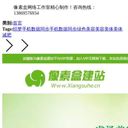
像素盒网络工作室精心制作！咨询热线：
13869576934
类别:
首页
Tags:
织梦
手机
数据同步
手机数据同步
绿色
美容
美容美体
美体
减肥