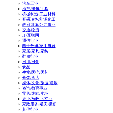
汽车工业
地产/建筑/工程
机械制造/工业材料
开采冶炼/能源化工
政府组织/公共事业
交通/物流
IT/互联网
通信行业
电子数码/家用电器
家居/家具/家纺
鞋服行业
日用/日化
食品
生物/医疗/医药
餐饮/酒店
媒体/文化/旅游/娱乐
咨询/教育事业
零售/终端/卖场
农业/畜牧业/渔业
家政服务/婚庆/摄影
其他行业