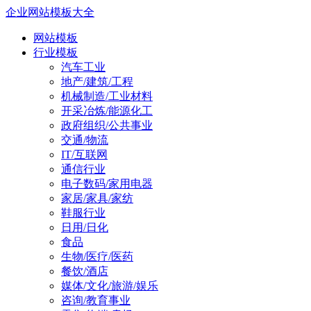
企业网站模板大全
网站模板
行业模板
汽车工业
地产/建筑/工程
机械制造/工业材料
开采冶炼/能源化工
政府组织/公共事业
交通/物流
IT/互联网
通信行业
电子数码/家用电器
家居/家具/家纺
鞋服行业
日用/日化
食品
生物/医疗/医药
餐饮/酒店
媒体/文化/旅游/娱乐
咨询/教育事业