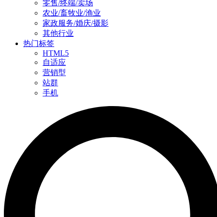
零售/终端/卖场
农业/畜牧业/渔业
家政服务/婚庆/摄影
其他行业
热门标签
HTML5
自适应
营销型
站群
手机