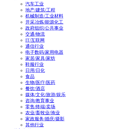
汽车工业
地产/建筑/工程
机械制造/工业材料
开采冶炼/能源化工
政府组织/公共事业
交通/物流
IT/互联网
通信行业
电子数码/家用电器
家居/家具/家纺
鞋服行业
日用/日化
食品
生物/医疗/医药
餐饮/酒店
媒体/文化/旅游/娱乐
咨询/教育事业
零售/终端/卖场
农业/畜牧业/渔业
家政服务/婚庆/摄影
其他行业