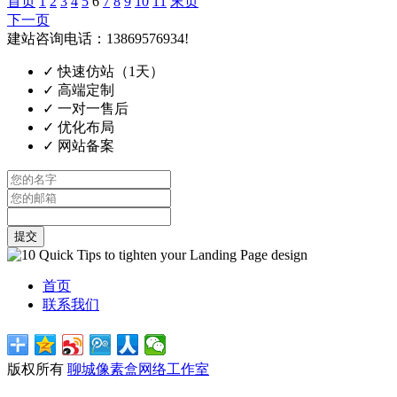
首页
1
2
3
4
5
6
7
8
9
10
11
末页
下一页
建站咨询电话：13869576934!
✓
快速仿站（1天）
✓
高端定制
✓
一对一售后
✓
优化布局
✓
网站备案
提交
首页
联系我们
版权所有
聊城像素盒网络工作室