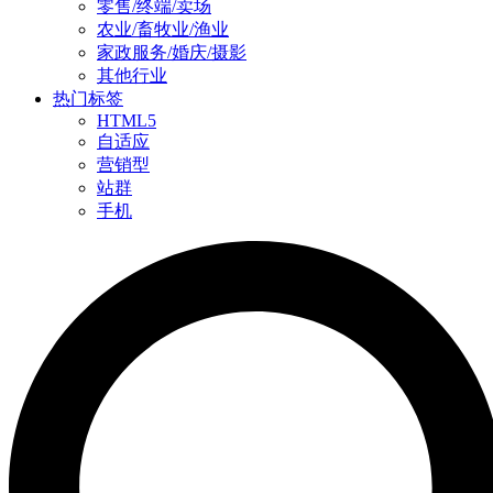
零售/终端/卖场
农业/畜牧业/渔业
家政服务/婚庆/摄影
其他行业
热门标签
HTML5
自适应
营销型
站群
手机