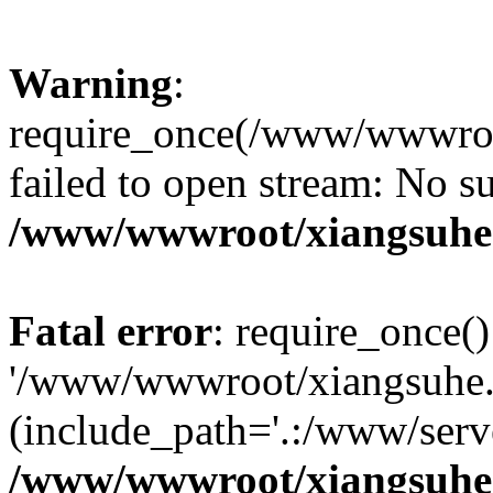
Warning
:
require_once(/www/wwwroo
failed to open stream: No su
/www/wwwroot/xiangsuhe.
Fatal error
: require_once()
'/www/wwwroot/xiangsuhe.
(include_path='.:/www/serve
/www/wwwroot/xiangsuhe.