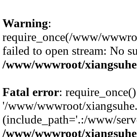
Warning
:
require_once(/www/wwwroo
failed to open stream: No su
/www/wwwroot/xiangsuhe.
Fatal error
: require_once()
'/www/wwwroot/xiangsuhe.
(include_path='.:/www/serve
/www/wwwroot/xiangsuhe.