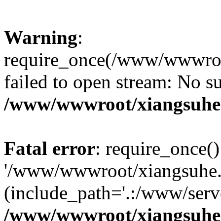
Warning
:
require_once(/www/wwwroo
failed to open stream: No su
/www/wwwroot/xiangsuhe.
Fatal error
: require_once()
'/www/wwwroot/xiangsuhe.
(include_path='.:/www/serve
/www/wwwroot/xiangsuhe.